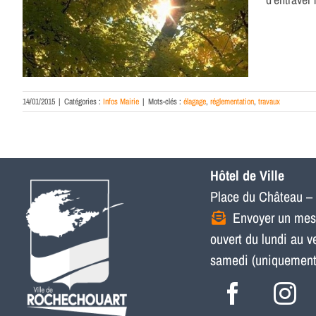
14/01/2015
|
Catégories :
Infos Mairie
|
Mots-clés :
élagage
,
réglementation
,
travaux
Hôtel de Ville
Place du Château –
Envoyer un me
ouvert du lundi au 
samedi (uniquement p