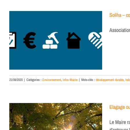
Soliha – co
Associatio
21/08/2020
|
Catégories :
Environnement
,
Infos Mairie
|
Mots-clés :
développement durable
,
hab
Elagage ou
Le Maire ra
d’entraver l