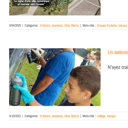
3/04/2025
|
Catégories :
Enfance, jeunesse
,
Infos Mairie
|
Mots-clés :
Groupe Scolaire
,
travaux
Un astéroï
N'ayez crai
4/10/2021
|
Catégories :
Enfance, jeunesse
,
Infos Mairie
|
Mots-clés :
collège
,
travaux