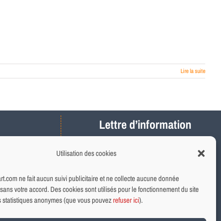
Lire la suite
Lettre d’information
Actus, météo, travaux…
Utilisation des cookies
Ne ratez plus les infos locales
Abonnement rapide et gratuit
.com ne fait aucun suivi publicitaire et ne collecte aucune donnée
sans votre accord. Des cookies sont utilisés pour le fonctionnement du site
ns statistiques anonymes (que vous pouvez
refuser ici
).
INSCRIVEZ-VOUS