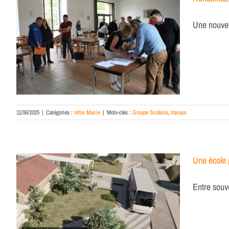
Une nouvel
11/06/2025
|
Catégories :
Infos Mairie
|
Mots-clés :
Groupe Scolaire
,
travaux
Une école
Entre souve