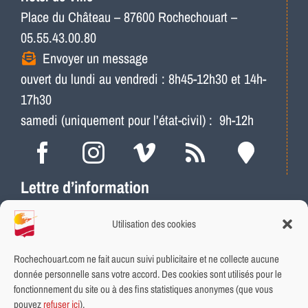
Place du Château – 87600 Rochechouart –
05.55.43.00.80
Envoyer un message
ouvert du lundi au vendredi : 8h45-12h30 et 14h-
17h30
samedi (uniquement pour l’état-civil) : 9h-12h
Lettre d’information
Actus, météo, travaux…
Utilisation des cookies
Ne ratez plus les infos locales
Abonnement rapide et gratuit
Rochechouart.com ne fait aucun suivi publicitaire et ne collecte aucune
donnée personnelle sans votre accord. Des cookies sont utilisés pour le
fonctionnement du site ou à des fins statistiques anonymes (que vous
INSCRIVEZ-VOUS
pouvez
refuser ici
).