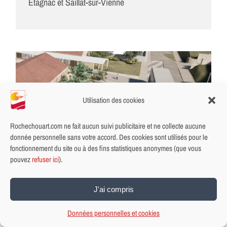
Etagnac et Saillat-sur-Vienne
Utilisation des cookies
Rochechouart.com ne fait aucun suivi publicitaire et ne collecte aucune
donnée personnelle sans votre accord. Des cookies sont utilisés pour le
fonctionnement du site ou à des fins statistiques anonymes (que vous
pouvez
refuser ici
).
J'ai compris
Une école pensée pour demain
3/04/2025
|
Tags:
Groupe Scolaire
,
travaux
Données personnelles et cookies