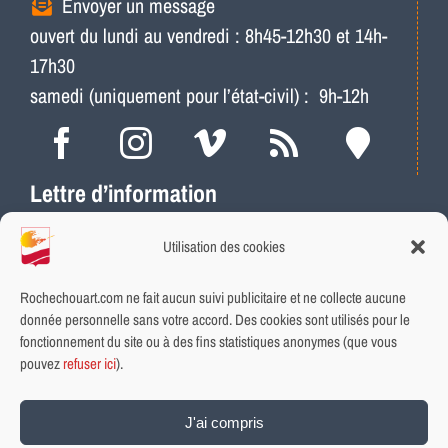
Envoyer un message
ouvert du lundi au vendredi : 8h45-12h30 et 14h-
17h30
samedi (uniquement pour l’état-civil) : 9h-12h
Lettre d’information
Actus, météo, travaux…
Utilisation des cookies
Ne ratez plus les infos locales
Abonnement rapide et gratuit
Rochechouart.com ne fait aucun suivi publicitaire et ne collecte aucune
donnée personnelle sans votre accord. Des cookies sont utilisés pour le
fonctionnement du site ou à des fins statistiques anonymes (que vous
INSCRIVEZ-VOUS
pouvez
refuser ici
).
Plan du site
|
Aide et accessibilité
|
Données personnelles et
J'ai compris
cookies
|
Mentions légales