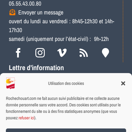
05.55.43.00.80
Envoyer un message
ouvert du lundi au vendredi : 8h45-12h30 et 14h-
17h30
samedi (uniquement pour l’état-civil) : 9h-12h
Lettre d’information
Actus, météo, travaux…
Utilisation des cookies
Ne ratez plus les infos locales
Abonnement rapide et gratuit
Rochechouart.com ne fait aucun suivi publicitaire et ne collecte aucune
donnée personnelle sans votre accord. Des cookies sont utilisés pour le
fonctionnement du site ou à des fins statistiques anonymes (que vous
INSCRIVEZ-VOUS
pouvez
refuser ici
).
Plan du site
|
Aide et accessibilité
|
Données personnelles et