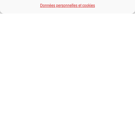
Données personnelles et cookies
Le CMJ visite la mairie
1/02/2022
|
Catégories :
Enfance, jeunesse
,
Infos Mairie
|
Tags:
CMJ