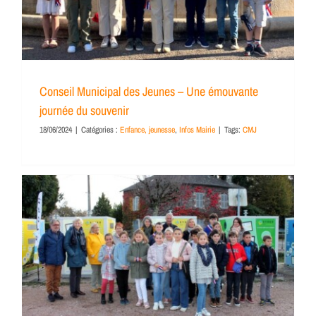
Conseil Municipal des Jeunes – Une émouvante
journée du souvenir
18/06/2024
|
Catégories :
Enfance, jeunesse
,
Infos Mairie
|
Tags:
CMJ