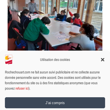
Utilisation des cookies
Premiers ateliers préparatoires du CMJ
1/02/2022
|
Catégories :
Enfance, jeunesse
,
Infos Mairie
|
Tags:
CMJ
Rochechouart.com ne fait aucun suivi publicitaire et ne collecte aucune
donnée personnelle sans votre accord. Des cookies sont utilisés pour le
fonctionnement du site ou à des fins statistiques anonymes (que vous
pouvez
refuser ici
).
J'ai compris