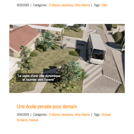
5/05/2025
|
Catégories :
Enfance, jeunesse
,
Infos Mairie
|
Tags:
CMJ
Une école pensée pour demain
3/04/2025
|
Catégories :
Enfance, jeunesse
,
Infos Mairie
|
Tags:
Groupe
Scolaire
,
travaux