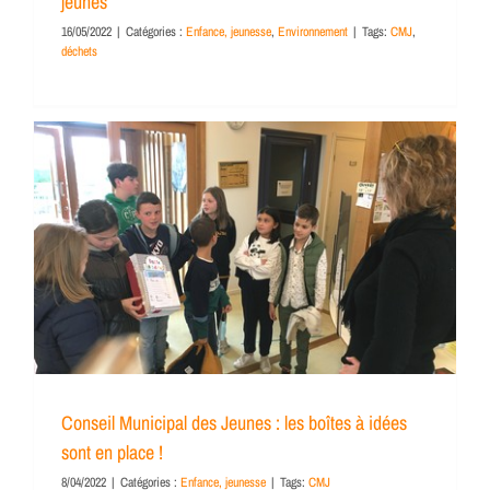
jeunes
16/05/2022
|
Catégories :
Enfance, jeunesse
,
Environnement
|
Tags:
CMJ
,
déchets
Conseil Municipal des Jeunes : les boîtes à idées
sont en place !
8/04/2022
|
Catégories :
Enfance, jeunesse
|
Tags:
CMJ