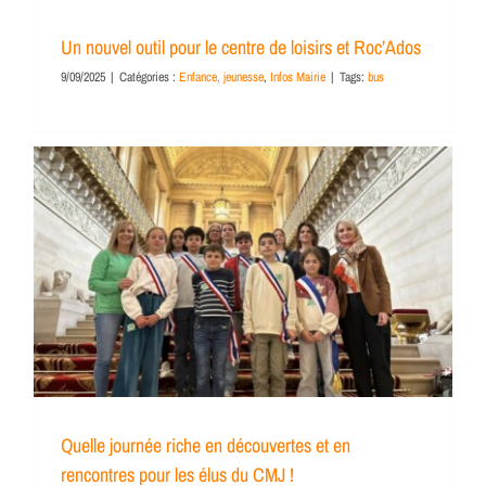
Un nouvel outil pour le centre de loisirs et Roc’Ados
9/09/2025
|
Catégories :
Enfance, jeunesse
,
Infos Mairie
|
Tags:
bus
Quelle journée riche en découvertes et en
rencontres pour les élus du CMJ !