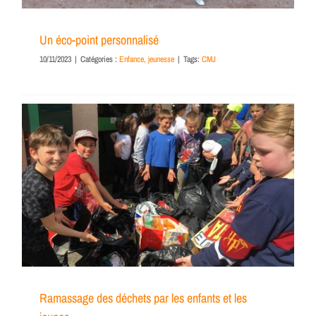
Un éco-point personnalisé
10/11/2023
|
Catégories :
Enfance, jeunesse
|
Tags:
CMJ
Ramassage des déchets par les enfants et les