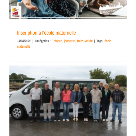
Inscription à l’école maternelle
14/04/2026
|
Catégories :
Enfance, jeunesse
,
Infos Mairie
|
Tags:
école
maternelle