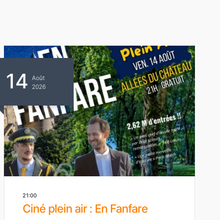
14
Août
2026
21:00
Ciné plein air : En Fanfare