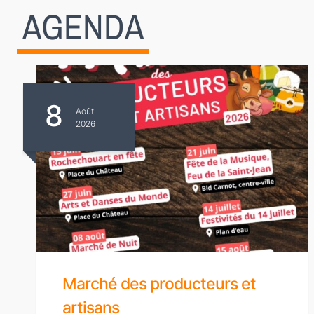
AGENDA
8
Août
2026
Marché des producteurs et
artisans