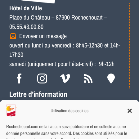
Hôtel de Ville
Place du Château – 87600 Rochechouart –
05.55.43.00.80
Envoyer un message
ouvert du lundi au vendredi : 8h45-12h30 et 14h-
17h30
samedi (uniquement pour l’état-civil) : 9h-12h
Lettre d’information
Actus, météo, travaux…
Utilisation des cookies
Ne ratez plus les infos locales
Abonnement rapide et gratuit
Rochechouart.com ne fait aucun suivi publicitaire et ne collecte aucune
donnée personnelle sans votre accord. Des cookies sont utilisés pour le