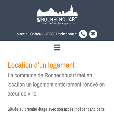
Passer
au
contenu
place du Château – 87600 Rochechouart
Toggle
Découvrir la ville
Navigation
Location d’un logement
Votre mairie
La commune de Rochechouart met en
Au quotidien
location un logement entièrement rénové en
Actualités
cœur de ville.
Accès rapide
Rechercher:
Située au premier étage avec son accès indépendant, cette