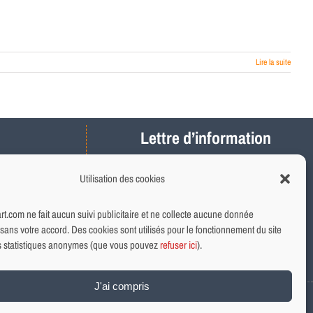
Lire la suite
Lettre d’information
Actus, météo, travaux…
Utilisation des cookies
Ne ratez plus les infos locales
Abonnement rapide et gratuit
.com ne fait aucun suivi publicitaire et ne collecte aucune donnée
sans votre accord. Des cookies sont utilisés pour le fonctionnement du site
ns statistiques anonymes (que vous pouvez
refuser ici
).
INSCRIVEZ-VOUS
J'ai compris
s légales