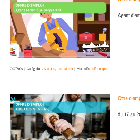
Agent d’en
7/07/2026
|
Catégories :
A la Une
,
Infos Mairie
|
Mots-clés :
offre emploi
Offre d’emp
du 17 au 2