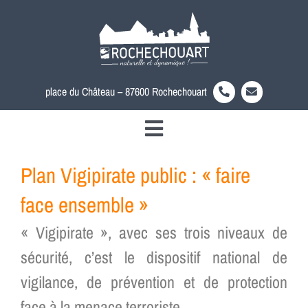
Passer
au
contenu
place du Château – 87600 Rochechouart
Toggle
Découvrir la ville
Navigation
Plan Vigipirate public : « faire
Votre mairie
face ensemble »
Au quotidien
« Vigipirate », avec ses trois niveaux de
Actualités
sécurité, c’est le dispositif national de
Accès rapide
vigilance, de prévention et de protection
Rechercher:
face à la menace terroriste.