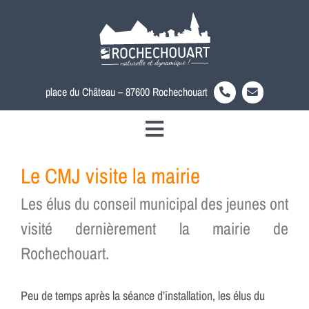
Passer
au
contenu
place du Château – 87600 Rochechouart
Toggle
Découvrir la ville
Navigation
Le CMJ visite la mairie
Votre mairie
Les élus du conseil municipal des jeunes ont
Au quotidien
visité dernièrement la mairie de
Actualités
Rochechouart.
Accès rapide
Rechercher:
Peu de temps après la séance d’installation, les élus du