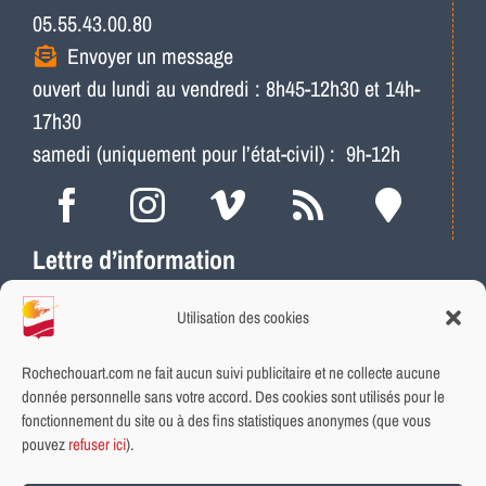
05.55.43.00.80
Envoyer un message
ouvert du lundi au vendredi : 8h45-12h30 et 14h-
17h30
samedi (uniquement pour l’état-civil) : 9h-12h
Lettre d’information
Actus, météo, travaux…
Utilisation des cookies
Ne ratez plus les infos locales
Abonnement rapide et gratuit
Rochechouart.com ne fait aucun suivi publicitaire et ne collecte aucune
donnée personnelle sans votre accord. Des cookies sont utilisés pour le
fonctionnement du site ou à des fins statistiques anonymes (que vous
INSCRIVEZ-VOUS
pouvez
refuser ici
).