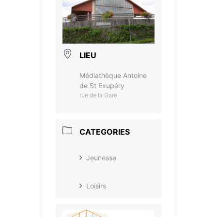
LIEU
Médiathèque Antoine
de St Exupéry
rue de la Gare
CATEGORIES
Jeunesse
Loisirs