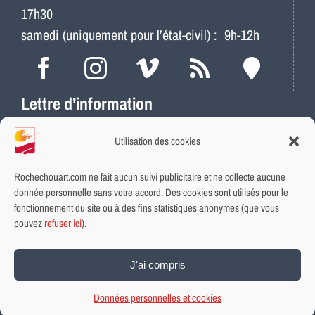
17h30
samedi (uniquement pour l’état-civil) : 9h-12h
Lettre d’information
Actus, météo, travaux…
Utilisation des cookies
Ne ratez plus les infos locales
Abonnement rapide et gratuit
Rochechouart.com ne fait aucun suivi publicitaire et ne collecte aucune
donnée personnelle sans votre accord. Des cookies sont utilisés pour le
fonctionnement du site ou à des fins statistiques anonymes (que vous
INSCRIVEZ-VOUS
pouvez
refuser ici
).
Plan du site
|
Aide et accessibilité
|
Données personnelles et
J'ai compris
cookies
|
Mentions légales
© Ville de Rochechouart
Données personnelles et cookies