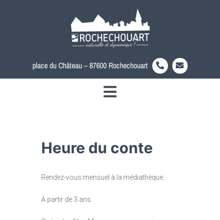
Passer
au
contenu
place du Château – 87600 Rochechouart
Toggle
Découvrir la ville
Navigation
Votre mairie
Heure du conte
Au quotidien
Actualités
Rendez-vous mensuel à la médiathèque.
Accès rapide
A partir de 3 ans.
Rechercher: