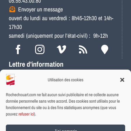
05.55.43.00.80
Envoyer un message
ouvert du lundi au vendredi : 8h45-12h30 et 14h-
17h30
samedi (uniquement pour l’état-civil) : 9h-12h
Lettre d’information
Actus, météo, travaux…
Utilisation des cookies
Ne ratez plus les infos locales
Abonnement rapide et gratuit
Rochechouart.com ne fait aucun suivi publicitaire et ne collecte aucune
donnée personnelle sans votre accord. Des cookies sont utilisés pour le
fonctionnement du site ou à des fins statistiques anonymes (que vous
INSCRIVEZ-VOUS
pouvez
refuser ici
).
Plan du site
|
Aide et accessibilité
|
Données personnelles et